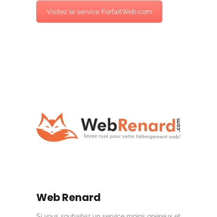
Visitez le service ForfaitWeb.com
Web Renard
Si vous souhaitez un service moins onéreux et